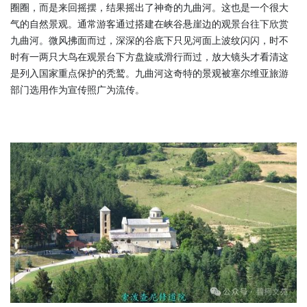
圈圈，而是来回摇摆，结果摇出了神奇的九曲河。这也是一个很大
气的自然景观。通常游客通过搭建在峡谷悬崖边的观景台往下欣赏
九曲河。微风拂面而过，深深的谷底下只见河面上波纹闪闪，时不
时有一两只大鸟在观景台下方盘旋或滑行而过，放大镜头才看清这
是列入国家重点保护的秃鹫。九曲河这奇特的景观被塞尔维亚旅游
部门选用作为宣传照广为流传。