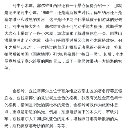
河中小木屋。塞尔维亚西部还有一个景点值得介绍一下，那就
是德里纳河中小屋。1968年，还是南斯拉夫时代，德里纳河还不是
塞尔维亚和波黑的界河，这里是巴伊纳巴什塔镇孩子们游泳的好去
处。河中有块大岩石，塞尔维亚孩子们的动手能力很强，就顺手在
大岩石上搭建了一座小木屋，游泳游累了就进屋休息一会。雨季山
洪暴发冲走了小木屋，孩子们等雨季过后又会将小木屋搭建好。44
年之后的2012年，一位路过的匈牙利摄影记者觉得小屋有趣，将其
拍照后被美国《国家地理》列为8月份最佳“每日一照”。其后，小木
屋竟然成了塞尔维亚的网红景点，成了一张照片带动一方旅游的实
例。
金松岭。兹拉蒂博尔是位于塞尔维亚西部山区的著名疗养度假
胜地。兹拉蒂博尔的意思就是金色的松树。我没有见过金黄色树干
的松树，猜测是阳光洒满松林的景色。金松岭可以作为旅游休息
点，重点是沿途的风光。例如，拍摄电影留下的木头村，窄轨列
车，兹拉塔尔人工湖那乳蓝色的湖水，塔拉峡谷那青翠欲滴的风
光，斯托皮察那奇妙的溶洞，等等。