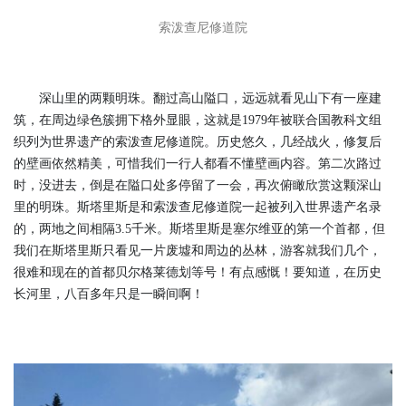
索泼查尼修道院
深山里的两颗明珠。翻过高山隘口，远远就看见山下有一座建
筑，在周边绿色簇拥下格外显眼，这就是1979年被联合国教科文组
织列为世界遗产的索泼查尼修道院。历史悠久，几经战火，修复后
的壁画依然精美，可惜我们一行人都看不懂壁画内容。第二次路过
时，没进去，倒是在隘口处多停留了一会，再次俯瞰欣赏这颗深山
里的明珠。斯塔里斯是和索泼查尼修道院一起被列入世界遗产名录
的，两地之间相隔3.5千米。斯塔里斯是塞尔维亚的第一个首都，但
我们在斯塔里斯只看见一片废墟和周边的丛林，游客就我们几个，
很难和现在的首都贝尔格莱德划等号！有点感慨！要知道，在历史
长河里，八百多年只是一瞬间啊！