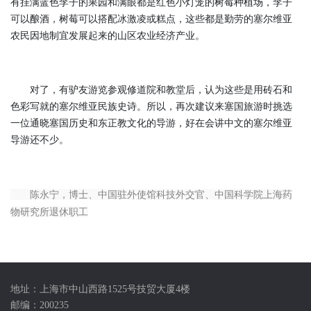
有挂满蓝色李子的果园和满眼都是红色小灯笼的树莓种植场，李子
可以酿酒，树莓可以搭配冰激凌或糕点，这些都是勤劳的塞尔维亚
农民因地制宜发展起来的山区农业经济产业。
对了，有驴友游览参观修道院和教堂后，认为这些是用砖石和
色彩写就的塞尔维亚民族史诗。所以，再次建议来塞国旅游时挑选
一位通晓塞国历史和东正教文化的导游，好在会讲中文的塞尔维亚
导游还不少。
陈永宁，博士、中国驻外使馆科技外交官、中国科学院上海药
物研究所退休职工
地址：上海市中山西路1525号技贸大厦4楼
邮编：200235