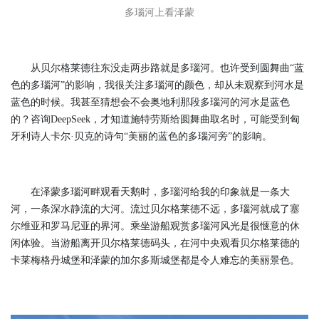
多瑙河上看泽蒙
从贝尔格莱德往东没走两步路就是多瑙河。也许受到圆舞曲“蓝
色的多瑙河”的影响，我很关注多瑙河的颜色，却从未观察到河水是
蓝色的时候。我甚至猜想会不会奥地利那段多瑙河的河水是蓝色
的？咨询DeepSeek，才知道施特劳斯给圆舞曲取名时，可能受到匈
牙利诗人卡尔·贝克的诗句“美丽的蓝色的多瑙河旁”的影响。
在泽蒙多瑙河畔观看天鹅时，多瑙河给我的印象就是一条大
河，一条深水静流的大河。流过贝尔格莱德不远，多瑙河就成了塞
尔维亚和罗马尼亚的界河。乘坐游船观赏多瑙河风光是很惬意的休
闲体验。当游船离开贝尔格莱德码头，在河中央观看贝尔格莱德的
卡莱梅格丹城堡和泽蒙的加尔多斯城堡都是令人难忘的美丽景色。