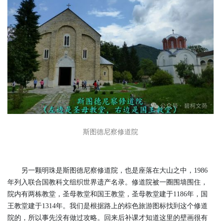
斯图德尼察修道院
另一颗明珠是斯图德尼察修道院，也是座落在大山之中，1986
年列入联合国教科文组织世界遗产名录。修道院被一圈围墙围住，
院内有两栋教堂，圣母教堂和国王教堂，圣母教堂建于1186年，国
王教堂建于1314年。我们是根据路上的棕色旅游图标找到这个修道
院的，所以事先没有做过攻略。回来后补课才知道这里的壁画很有