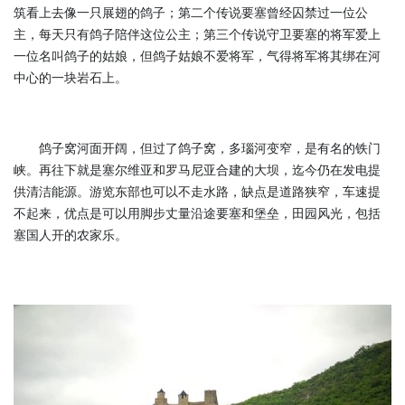
筑看上去像一只展翅的鸽子；第二个传说要塞曾经囚禁过一位公
主，每天只有鸽子陪伴这位公主；第三个传说守卫要塞的将军爱上
一位名叫鸽子的姑娘，但鸽子姑娘不爱将军，气得将军将其绑在河
中心的一块岩石上。
鸽子窝河面开阔，但过了鸽子窝，多瑙河变窄，是有名的铁门
峡。再往下就是塞尔维亚和罗马尼亚合建的大坝，迄今仍在发电提
供清洁能源。游览东部也可以不走水路，缺点是道路狭窄，车速提
不起来，优点是可以用脚步丈量沿途要塞和堡垒，田园风光，包括
塞国人开的农家乐。