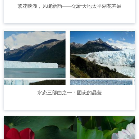
繁花映湖，风绽新韵——记新天地太平湖花卉展
水态三部曲之一：固态的晶莹