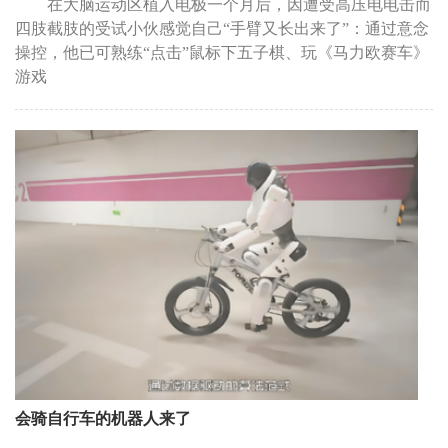
在大脑运动区植入电极一个月后，因遭受高压电电击而
四肢截肢的受试小伙感觉自己“手臂又长出来了”：通过意念
操控，他已可熟练“点击”鼠标下五子棋、玩《马力欧赛车》
游戏
会骑自行车的机器人来了