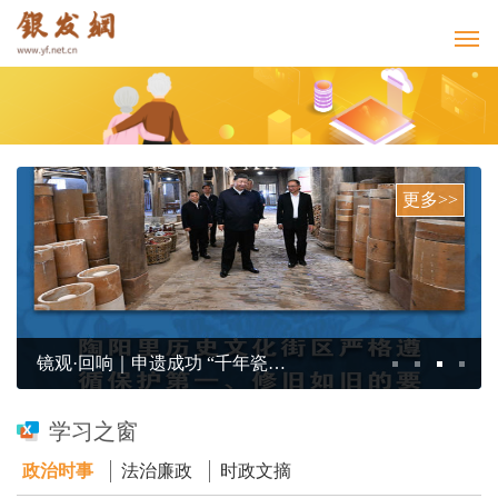
更多>>
镜观·回响｜申遗成功 “千年瓷都”名片更响亮
学习之窗
政治时事
法治廉政
时政文摘