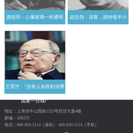
龚祖同：心像玻璃一样透明
赵忠尧：深夜，闹钟每半小
始终坚持实事求是的工作风
时响一次 严谨求实 兢兢业业
格
王育竹：“没有人有权利浪费
国家一分钱!”
地址：上海市中山西路1525号技贸大厦4楼
邮编：200235
电话：800-820-5114（座机） 400-820-5114（手机）