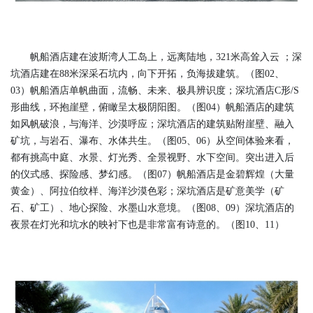
帆船酒店建在波斯湾人工岛上，远离陆地，321米高耸入云 ；深
坑酒店建在88米深采石坑内，向下开拓，负海拔建筑。（图02、
03）帆船酒店单帆曲面，流畅、未来、极具辨识度；深坑酒店C形/S
形曲线，环抱崖壁，俯瞰呈太极阴阳图。（图04）帆船酒店的建筑
如风帆破浪，与海洋、沙漠呼应；深坑酒店的建筑贴附崖壁、融入
矿坑，与岩石、瀑布、水体共生。（图05、06）从空间体验来看，
都有挑高中庭、水景、灯光秀、全景视野、水下空间。突出进入后
的仪式感、探险感、梦幻感。（图07）帆船酒店是金碧辉煌（大量
黄金）、阿拉伯纹样、海洋沙漠色彩；深坑酒店是矿意美学（矿
石、矿工）、地心探险、水墨山水意境。（图08、09）深坑酒店的
夜景在灯光和坑水的映衬下也是非常富有诗意的。（图10、11）