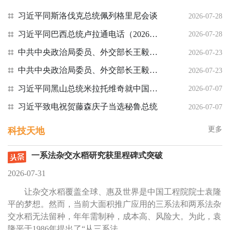
习近平同斯洛伐克总统佩列格里尼会谈
2026-07-28
习近平同巴西总统卢拉通电话（2026年7月27日）
2026-07-28
中共中央政治局委员、外交部长王毅会见美国务卿鲁比奥：就近期美方一系列消极言行阐明中方严正立场，要求美方尊重中国的核心利益
2026-07-23
中共中央政治局委员、外交部长王毅会见英国外交大臣：希望英方为在英中国企业提供公平、公正、非歧视的营商环境，避免将经贸问题泛安全化
2026-07-23
习近平同黑山总统米拉托维奇就中国同黑山建交20周年互致贺电
2026-07-07
习近平致电祝贺藤森庆子当选秘鲁总统
2026-07-07
更多
科技天地
一系法杂交水稻研究获里程碑式突破
2026-07-31
让杂交水稻覆盖全球、惠及世界是中国工程院院士袁隆
平的梦想。然而，当前大面积推广应用的三系法和两系法杂
交水稻无法留种，年年需制种，成本高、风险大。为此，袁
隆平于1986年提出了“从三系法