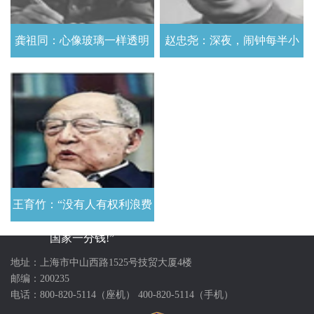
龚祖同：心像玻璃一样透明
赵忠尧：深夜，闹钟每半小
始终坚持实事求是的工作风
时响一次 严谨求实 兢兢业业
格
王育竹：“没有人有权利浪费
国家一分钱!”
地址：上海市中山西路1525号技贸大厦4楼
邮编：200235
电话：800-820-5114（座机） 400-820-5114（手机）