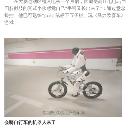
在大脑运动区植入电极一个月后，因遭受高压电电击而
四肢截肢的受试小伙感觉自己“手臂又长出来了”：通过意念
操控，他已可熟练“点击”鼠标下五子棋、玩《马力欧赛车》
游戏
会骑自行车的机器人来了