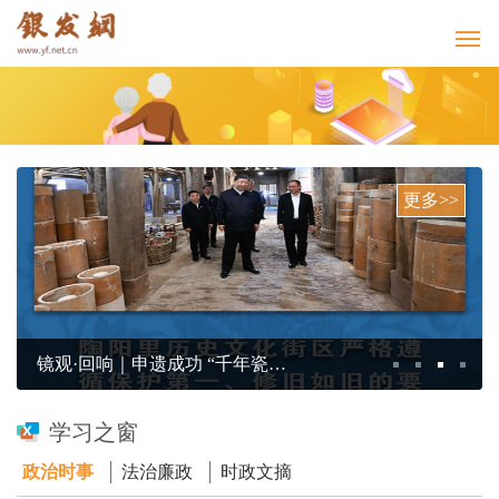
更多>>
镜观·回响｜申遗成功 “千年瓷都”名片更响亮
学习之窗
政治时事
法治廉政
时政文摘