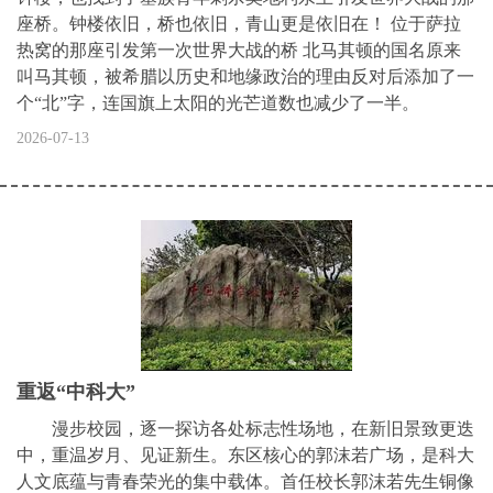
座桥。钟楼依旧，桥也依旧，青山更是依旧在！ 位于萨拉
热窝的那座引发第一次世界大战的桥 北马其顿的国名原来
叫马其顿，被希腊以历史和地缘政治的理由反对后添加了一
个“北”字，连国旗上太阳的光芒道数也减少了一半。
2026-07-13
重返“中科大”
漫步校园，逐一探访各处标志性场地，在新旧景致更迭
中，重温岁月、见证新生。东区核心的郭沫若广场，是科大
人文底蕴与青春荣光的集中载体。首任校长郭沫若先生铜像