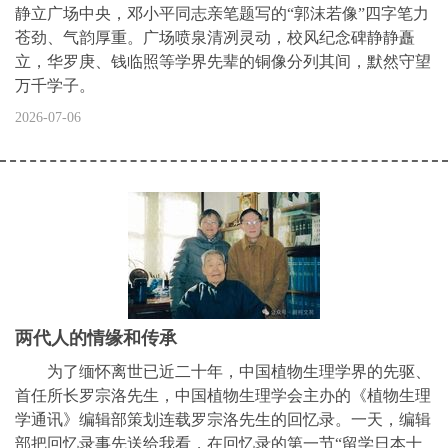
静立广场中央，邓小平同志亲笔题写的“郭沫若像”四字笔力
苍劲、气韵厚重。广场喷泉清冽灵动，校风纪念碑静静矗
立，华罗庚、钱临照等学界先辈的铜像分列其间，默然守望
万千学子。
2026-07-06
两代人的情缘和传承
为了缅怀离世已近二十年，中国植物生理学界的先驱、
首任所长罗宗洛先生，中国植物生理学会主办的《植物生理
学通讯》编辑部策划连载罗宗洛先生的回忆录。一天，编辑
部把回忆录事先送给我看，在回忆录的第一节“留学日本十