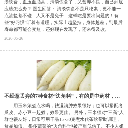
淡饮食，血压血脂高，清淡饮食了，又营养不良，自己到底
应该怎么办？ 医生回答： 清淡饮食不是只吃素，更不能一
点油盐都不碰，人又不是兔子，这样吃是要出问题的！有
些“好习惯”听着有道理，实际上越坚持，身体越差，到最后
寿命都可能会变短，还好现在发现了，还来得及改。
2026-06-26
不经意丢弃的7种食材“边角料”，有的是中药材，有的营养丰富
用玉米须煮点水喝，祛湿消肿效果很好；也可以搭配冬
瓜皮、赤小豆一起煮，效果更佳。 另外，玉米须对“三高”人
群也很友好，日常可用干品15~30克煮水代茶饮帮助调理，
鲜品加倍。 很多蔬菜的“边角料”也被严重低估了。不少人嫌