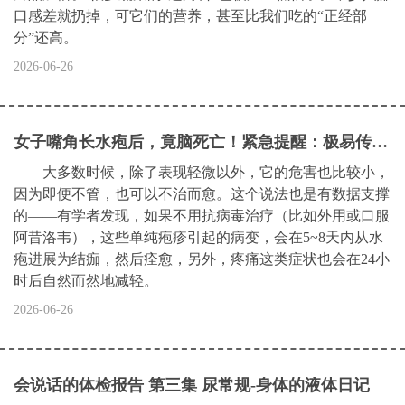
口感差就扔掉，可它们的营养，甚至比我们吃的“正经部
分”还高。
2026-06-26
女子嘴角长水疱后，竟脑死亡！紧急提醒：极易传染，一旦感染，终身携带
大多数时候，除了表现轻微以外，它的危害也比较小，
因为即便不管，也可以不治而愈。这个说法也是有数据支撑
的——有学者发现，如果不用抗病毒治疗（比如外用或口服
阿昔洛韦），这些单纯疱疹引起的病变，会在5~8天内从水
疱进展为结痂，然后痊愈，另外，疼痛这类症状也会在24小
时后自然而然地减轻。
2026-06-26
会说话的体检报告 第三集 尿常规-身体的液体日记